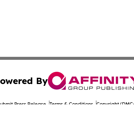
owered By
ubmit Press Release
Terms & Conditions
Copyright/DMCA
 Inc. dba Affinity Group Publishing & The Healthy Alaska
Cookie Settings / Your Privacy Choices