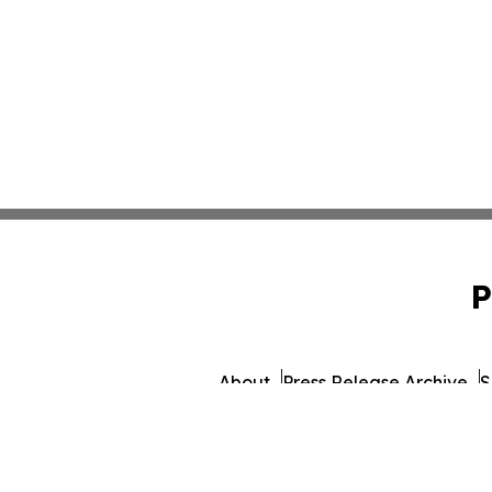
P
About
Press Release Archive
S
© 1995-2026 Newsmatics