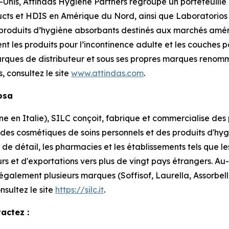
-Unis, Attindas Hygiene Partners regroupe un portefeuill
cts et HDIS en Amérique du Nord, ainsi que Laboratorios
 produits d’hygiène absorbants destinés aux marchés amér
ent les produits pour l’incontinence adulte et les couches
rques de distributeur et sous ses propres marques reno
s, consultez le site
www.attindas.com
.
losa
en Italie), SILC conçoit, fabrique et commercialise des p
 des cosmétiques de soins personnels et des produits d'h
de détail, les pharmacies et les établissements tels que les
rs et d'exportations vers plus de vingt pays étrangers. 
 également plusieurs marques (Soffisof, Laurella, Assorbe
nsultez le site
https://silc.it
.
actez :