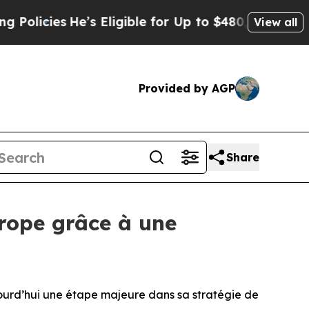
licies
He’s Eligible for Up to $480,000 After Be
View all
Provided by AGP
Share
urope grâce à une
urd’hui une étape majeure dans sa stratégie de